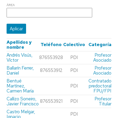
ÁREA
Apellidos y
Teléfono
Colectivo
Categoría
nombre
Andrés Visús,
Profesor
876553928
PDI
Víctor
Asociado
Ballarín Ferrer,
Profesor
876553912
PDI
Daniel
Asociado
Bentué
Contratado
Martínez,
PDI
predoctoral
Carmen María
FPU/FPI
Callizo Soneiro,
Profesor
876553921
PDI
Javier Francisco
Titular
Castro Melgar,
PDI
Ignacio