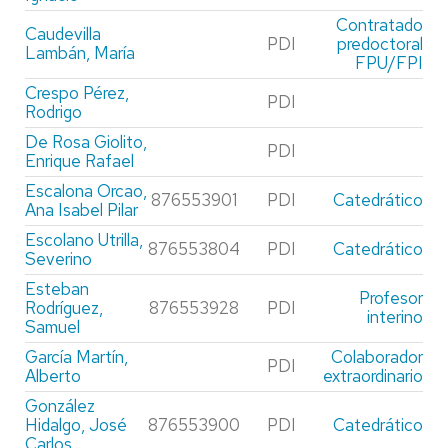
Contratado
Caudevilla
PDI
predoctoral
Lambán, María
FPU/FPI
Crespo Pérez,
PDI
Rodrigo
De Rosa Giolito,
PDI
Enrique Rafael
Escalona Orcao,
876553901
PDI
Catedrático
Ana Isabel Pilar
Escolano Utrilla,
876553804
PDI
Catedrático
Severino
Esteban
Profesor
Rodríguez,
876553928
PDI
interino
Samuel
García Martín,
Colaborador
PDI
Alberto
extraordinario
González
Hidalgo, José
876553900
PDI
Catedrático
Carlos