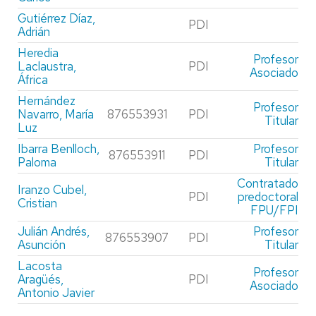
Gutiérrez Díaz,
PDI
Adrián
Heredia
Profesor
Laclaustra,
PDI
Asociado
África
Hernández
Profesor
Navarro, María
876553931
PDI
Titular
Luz
Ibarra Benlloch,
Profesor
876553911
PDI
Paloma
Titular
Contratado
Iranzo Cubel,
PDI
predoctoral
Cristian
FPU/FPI
Julián Andrés,
Profesor
876553907
PDI
Asunción
Titular
Lacosta
Profesor
Aragüés,
PDI
Asociado
Antonio Javier
Paginación