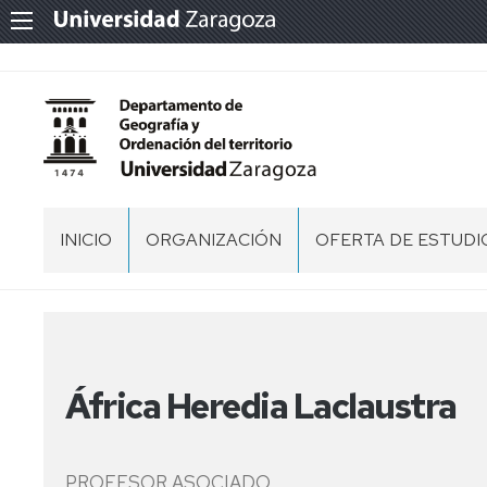
INICIO
ORGANIZACIÓN
OFERTA DE ESTUDI
PERSONAL
GRADO
EN
GEOGRAFÍA,
DIRECCIÓN
TERRITORIO
Y
ÓRGANOS
CONSEJO
África Heredia Laclaustra
MEDIO
DE
DE
AMBIENTE
GESTIÓN
DEPARTAMENTO
(NUEVO
2025/2026)
COMISIÓN
PROFESOR ASOCIADO
PERMANENTE