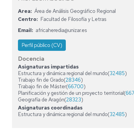
MÁSTER
Area
Área de Análisis Geográfico Regional
UNIVERSITARIO
EN
Centro
Facultad de Filosofía y Letras
ORDENACIÓN
Y
Email
africaheredia@unizar.es
GESTIÓN
DEL
Perfil público (CV)
TERRITORIO
Y
Docencia
DEL
MEDIO
Asignaturas impartidas
AMBIENTE
Estructura y dinámica regional del mundo(
32485
)
(NUEVO
Trabajo fin de Grado(
28346
)
2025/26)
Trabajo fin de Máster(
66700
)
Planificación y gestión de un proyecto territorial(
667
MÁSTER
Geografía de Aragón(
28323
)
UNIVERSITARIO
EN
Asignaturas coordinadas
CIENCIA
Estructura y dinámica regional del mundo(
32485
)
Y
TECNOLOGÍA
DE