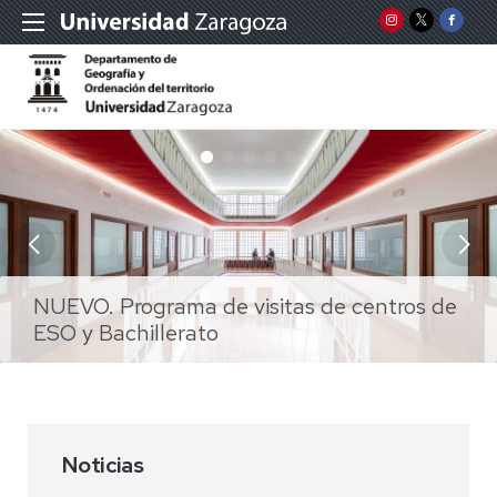
Departamento de Geografía y Ordenación
NUEVO. Programa de visitas de centros de
Máster en Ordenación y Gestión del
Máster en Ciencia y Tecnología de la
del Territorio
ESO y Bachillerato
Territorio y del Medio Ambiente
Información Geográfica
Nuevo grado en el Curso 2025/2026
Boletín informativo del Departamento
GEOGRAPHICALIA
Noticias