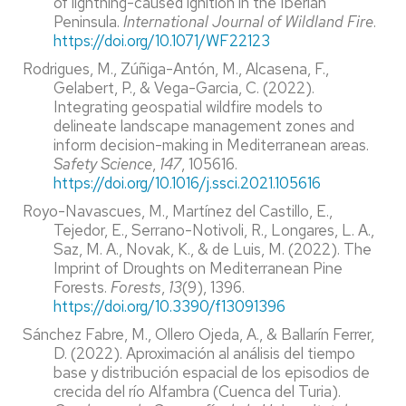
of lightning-caused ignition in the Iberian
Peninsula.
International Journal of Wildland Fire
.
https://doi.org/10.1071/WF22123
Rodrigues, M., Zúñiga-Antón, M., Alcasena, F.,
Gelabert, P., & Vega-Garcia, C. (2022).
Integrating geospatial wildfire models to
delineate landscape management zones and
inform decision-making in Mediterranean areas.
Safety Science
,
147
, 105616.
https://doi.org/10.1016/j.ssci.2021.105616
Royo-Navascues, M., Martínez del Castillo, E.,
Tejedor, E., Serrano-Notivoli, R., Longares, L. A.,
Saz, M. A., Novak, K., & de Luis, M. (2022). The
Imprint of Droughts on Mediterranean Pine
Forests.
Forests
,
13
(9), 1396.
https://doi.org/10.3390/f13091396
Sánchez Fabre, M., Ollero Ojeda, A., & Ballarín Ferrer,
D. (2022). Aproximación al análisis del tiempo
base y distribución espacial de los episodios de
crecida del río Alfambra (Cuenca del Turia).