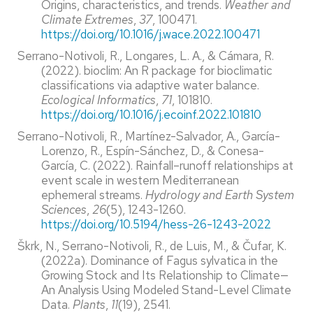
Origins, characteristics, and trends.
Weather and
Climate Extremes
,
37
, 100471.
https://doi.org/10.1016/j.wace.2022.100471
Serrano-Notivoli, R., Longares, L. A., & Cámara, R.
(2022). bioclim: An R package for bioclimatic
classifications via adaptive water balance.
Ecological Informatics
,
71
, 101810.
https://doi.org/10.1016/j.ecoinf.2022.101810
Serrano-Notivoli, R., Martínez-Salvador, A., García-
Lorenzo, R., Espín-Sánchez, D., & Conesa-
García, C. (2022). Rainfall–runoff relationships at
event scale in western Mediterranean
ephemeral streams.
Hydrology and Earth System
Sciences
,
26
(5), 1243-1260.
https://doi.org/10.5194/hess-26-1243-2022
Škrk, N., Serrano-Notivoli, R., de Luis, M., & Čufar, K.
(2022a). Dominance of Fagus sylvatica in the
Growing Stock and Its Relationship to Climate—
An Analysis Using Modeled Stand-Level Climate
Data.
Plants
,
11
(19), 2541.