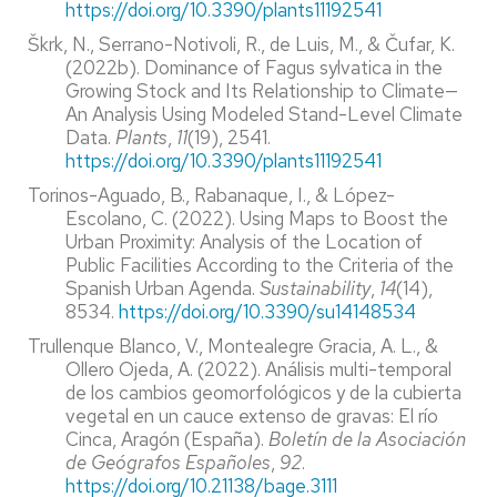
https://doi.org/10.3390/plants11192541
Škrk, N., Serrano-Notivoli, R., de Luis, M., & Čufar, K.
(2022b). Dominance of Fagus sylvatica in the
Growing Stock and Its Relationship to Climate—
An Analysis Using Modeled Stand-Level Climate
Data.
Plants
,
11
(19), 2541.
https://doi.org/10.3390/plants11192541
Torinos-Aguado, B., Rabanaque, I., & López-
Escolano, C. (2022). Using Maps to Boost the
Urban Proximity: Analysis of the Location of
Public Facilities According to the Criteria of the
Spanish Urban Agenda.
Sustainability
,
14
(14),
8534.
https://doi.org/10.3390/su14148534
Trullenque Blanco, V., Montealegre Gracia, A. L., &
Ollero Ojeda, A. (2022). Análisis multi-temporal
de los cambios geomorfológicos y de la cubierta
vegetal en un cauce extenso de gravas: El río
Cinca, Aragón (España).
Boletín de la Asociación
de Geógrafos Españoles
,
92
.
https://doi.org/10.21138/bage.3111