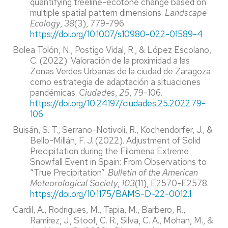
quantifying treeline-ecotone change based on
multiple spatial pattern dimensions.
Landscape
Ecology
,
38
(3), 779-796.
https://doi.org/10.1007/s10980-022-01589-4
Bolea Tolón, N., Postigo Vidal, R., & López Escolano,
C. (2022). Valoración de la proximidad a las
Zonas Verdes Urbanas de la ciudad de Zaragoza
como estrategia de adaptación a situaciones
pandémicas.
Ciudades
,
25
, 79-106.
https://doi.org/10.24197/ciudades.25.2022.79-
106
Buisán, S. T., Serrano-Notivoli, R., Kochendorfer, J., &
Bello-Millán, F. J. (2022). Adjustment of Solid
Precipitation during the Filomena Extreme
Snowfall Event in Spain: From Observations to
“True Precipitation”.
Bulletin of the American
Meteorological Society
,
103
(11), E2570-E2578.
https://doi.org/10.1175/BAMS-D-22-0012.1
Cardil, A., Rodrigues, M., Tapia, M., Barbero, R.,
Ramírez, J., Stoof, C. R., Silva, C. A., Mohan, M., &