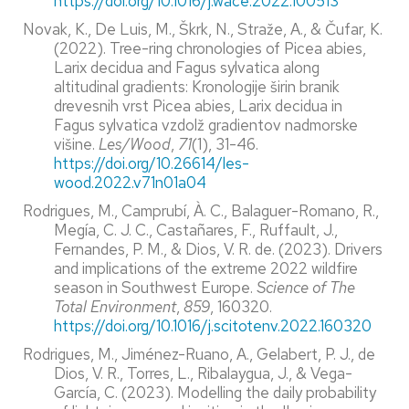
https://doi.org/10.1016/j.wace.2022.100513
Novak, K., De Luis, M., Škrk, N., Straže, A., & Čufar, K.
(2022). Tree-ring chronologies of Picea abies,
Larix decidua and Fagus sylvatica along
altitudinal gradients: Kronologije širin branik
drevesnih vrst Picea abies, Larix decidua in
Fagus sylvatica vzdolž gradientov nadmorske
višine.
Les/Wood
,
71
(1), 31-46.
https://doi.org/10.26614/les-
wood.2022.v71n01a04
Rodrigues, M., Camprubí, À. C., Balaguer-Romano, R.,
Megía, C. J. C., Castañares, F., Ruffault, J.,
Fernandes, P. M., & Dios, V. R. de. (2023). Drivers
and implications of the extreme 2022 wildfire
season in Southwest Europe.
Science of The
Total Environment
,
859
, 160320.
https://doi.org/10.1016/j.scitotenv.2022.160320
Rodrigues, M., Jiménez-Ruano, A., Gelabert, P. J., de
Dios, V. R., Torres, L., Ribalaygua, J., & Vega-
García, C. (2023). Modelling the daily probability