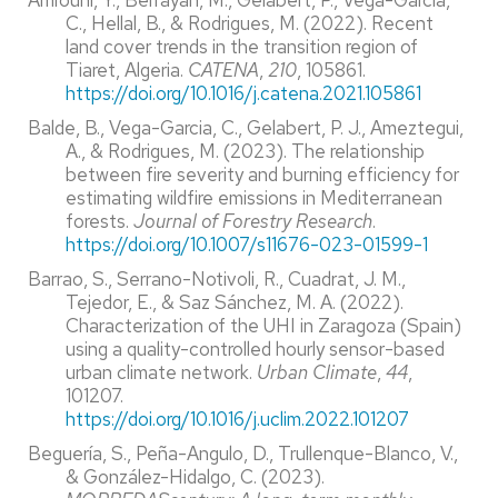
Amrouni, Y., Berrayah, M., Gelabert, P., Vega-Garcia,
C., Hellal, B., & Rodrigues, M. (2022). Recent
land cover trends in the transition region of
Tiaret, Algeria.
CATENA
,
210
, 105861.
https://doi.org/10.1016/j.catena.2021.105861
Balde, B., Vega-Garcia, C., Gelabert, P. J., Ameztegui,
A., & Rodrigues, M. (2023). The relationship
between fire severity and burning efficiency for
estimating wildfire emissions in Mediterranean
forests.
Journal of Forestry Research
.
https://doi.org/10.1007/s11676-023-01599-1
Barrao, S., Serrano-Notivoli, R., Cuadrat, J. M.,
Tejedor, E., & Saz Sánchez, M. A. (2022).
Characterization of the UHI in Zaragoza (Spain)
using a quality-controlled hourly sensor-based
urban climate network.
Urban Climate
,
44
,
101207.
https://doi.org/10.1016/j.uclim.2022.101207
Beguería, S., Peña-Angulo, D., Trullenque-Blanco, V.,
& González-Hidalgo, C. (2023).