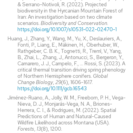
& Serrano-Notivoli, R. (2022). Projected
biodiversity in the Hyrcanian Mountain Forest of
Iran: An investigation based on two climate
scenarios.
Biodiversity and Conservation
.
https://doi.org/10.1007/s10531-022-02470-1
Huang, J., Zhang, Y., Wang, M., Yu, X., Deslauriers, A.,
Fonti, P., Liang, E., Mäkinen, H., Oberhuber, W.,
Rathgeber, C. B. K., Tognetti, R., Treml, V., Yang,
B., Zhai, L., Zhang, J., Antonucci, S., Bergeron, Y.,
Camarero, J. J., Campelo, F., … Rossi, S. (2023). A
critical thermal transition driving spring phenology
of Northern Hemisphere conifers.
Global
Change Biology
,
29
(6), 1606-1617.
https://doi.org/10.1111/gcb.16543
Jiménez-Ruano, A., Jolly, W. M., Freeborn, P. H., Vega-
Nieva, D. J., Monjarás-Vega, N. A., Briones-
Herrera, C. I., & Rodrigues, M. (2022). Spatial
Predictions of Human and Natural-Caused
Wildfire Likelihood across Montana (USA).
Forests
,
13
(8), 1200.