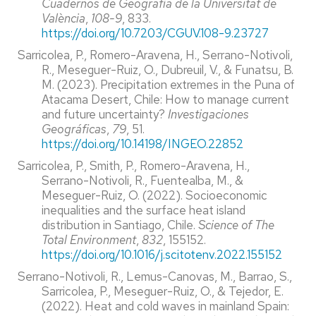
Cuadernos de Geografía de la Universitat de
València
,
108-9
, 833.
https://doi.org/10.7203/CGUV.108-9.23727
Sarricolea, P., Romero-Aravena, H., Serrano-Notivoli,
R., Meseguer-Ruiz, O., Dubreuil, V., & Funatsu, B.
M. (2023). Precipitation extremes in the Puna of
Atacama Desert, Chile: How to manage current
and future uncertainty?
Investigaciones
Geográficas
,
79
, 51.
https://doi.org/10.14198/INGEO.22852
Sarricolea, P., Smith, P., Romero-Aravena, H.,
Serrano-Notivoli, R., Fuentealba, M., &
Meseguer-Ruiz, O. (2022). Socioeconomic
inequalities and the surface heat island
distribution in Santiago, Chile.
Science of The
Total Environment
,
832
, 155152.
https://doi.org/10.1016/j.scitotenv.2022.155152
Serrano-Notivoli, R., Lemus-Canovas, M., Barrao, S.,
Sarricolea, P., Meseguer-Ruiz, O., & Tejedor, E.
(2022). Heat and cold waves in mainland Spain: