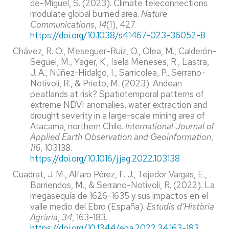
de-Miguel, S. (2023). Climate teleconnections
modulate global burned area.
Nature
Communications
,
14
(1), 427.
https://doi.org/10.1038/s41467-023-36052-8
Chávez, R. O., Meseguer-Ruiz, O., Olea, M., Calderón-
Seguel, M., Yager, K., Isela Meneses, R., Lastra,
J. A., Núñez-Hidalgo, I., Sarricolea, P., Serrano-
Notivoli, R., & Prieto, M. (2023). Andean
peatlands at risk? Spatiotemporal patterns of
extreme NDVI anomalies, water extraction and
drought severity in a large-scale mining area of
Atacama, northern Chile.
International Journal of
Applied Earth Observation and Geoinformation
,
116
, 103138.
https://doi.org/10.1016/j.jag.2022.103138
Cuadrat, J. M., Alfaro Pérez, F. J., Tejedor Vargas, E.,
Barriendos, M., & Serrano-Notivoli, R. (2022). La
megasequía de 1626-1635 y sus impactos en el
valle medio del Ebro (España).
Estudis d’Història
Agrària
,
34
, 163-183.
https://doi.org/10.1344/eha.2022.34.163-183