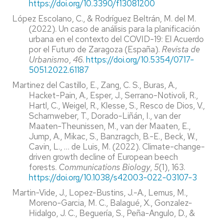
https://doi.org/10.3390/f13081200
López Escolano, C., & Rodríguez Beltrán, M. del M.
(2022). Un caso de análisis para la planificación
urbana en el contexto del COVID-19: El Acuerdo
por el Futuro de Zaragoza (España).
Revista de
Urbanismo
,
46
.
https://doi.org/10.5354/0717-
5051.2022.61187
Martinez del Castillo, E., Zang, C. S., Buras, A.,
Hacket-Pain, A., Esper, J., Serrano-Notivoli, R.,
Hartl, C., Weigel, R., Klesse, S., Resco de Dios, V.,
Scharnweber, T., Dorado-Liñán, I., van der
Maaten-Theunissen, M., van der Maaten, E.,
Jump, A., Mikac, S., Banzragch, B.-E., Beck, W.,
Cavin, L., … de Luis, M. (2022). Climate-change-
driven growth decline of European beech
forests.
Communications Biology
,
5
(1), 163.
https://doi.org/10.1038/s42003-022-03107-3
Martin-Vide, J., Lopez-Bustins, J.-A., Lemus, M.,
Moreno-Garcia, M. C., Balagué, X., Gonzalez-
Hidalgo, J. C., Beguería, S., Peña-Angulo, D., &