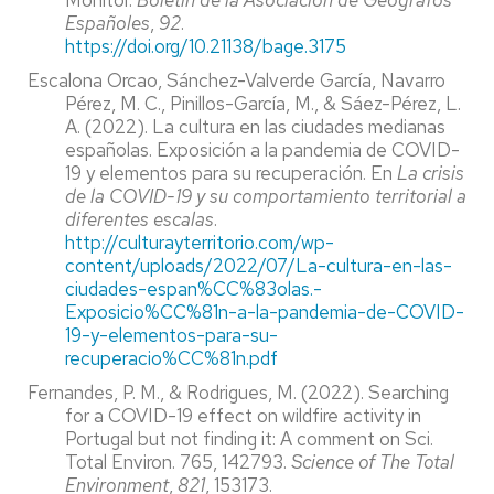
Monitor.
Boletín de la Asociación de Geógrafos
Españoles
,
92
.
https://doi.org/10.21138/bage.3175
Escalona Orcao, Sánchez-Valverde García, Navarro
Pérez, M. C., Pinillos-García, M., & Sáez-Pérez, L.
A. (2022). La cultura en las ciudades medianas
españolas. Exposición a la pandemia de COVID-
19 y elementos para su recuperación. En
La crisis
de la COVID-19 y su comportamiento territorial a
diferentes escalas
.
http://culturayterritorio.com/wp-
content/uploads/2022/07/La-cultura-en-las-
ciudades-espan%CC%83olas.-
Exposicio%CC%81n-a-la-pandemia-de-COVID-
19-y-elementos-para-su-
recuperacio%CC%81n.pdf
Fernandes, P. M., & Rodrigues, M. (2022). Searching
for a COVID-19 effect on wildfire activity in
Portugal but not finding it: A comment on Sci.
Total Environ. 765, 142793.
Science of The Total
Environment
,
821
, 153173.