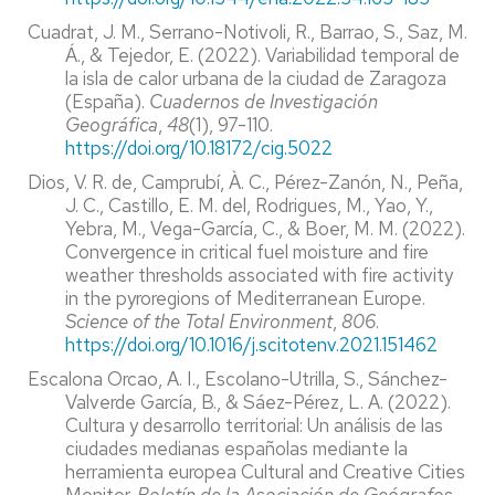
Cuadrat, J. M., Serrano-Notivoli, R., Barrao, S., Saz, M.
Á., & Tejedor, E. (2022). Variabilidad temporal de
la isla de calor urbana de la ciudad de Zaragoza
(España).
Cuadernos de Investigación
Geográfica
,
48
(1), 97-110.
https://doi.org/10.18172/cig.5022
Dios, V. R. de, Camprubí, À. C., Pérez-Zanón, N., Peña,
J. C., Castillo, E. M. del, Rodrigues, M., Yao, Y.,
Yebra, M., Vega-García, C., & Boer, M. M. (2022).
Convergence in critical fuel moisture and fire
weather thresholds associated with fire activity
in the pyroregions of Mediterranean Europe.
Science of the Total Environment
,
806
.
https://doi.org/10.1016/j.scitotenv.2021.151462
Escalona Orcao, A. I., Escolano-Utrilla, S., Sánchez-
Valverde García, B., & Sáez-Pérez, L. A. (2022).
Cultura y desarrollo territorial: Un análisis de las
ciudades medianas españolas mediante la
herramienta europea Cultural and Creative Cities