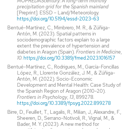
MOPREDAScentury: A long-term monthly
precipitation grid for the Spanish mainland
[Preprint]. ESSD – Land/Meteorology.
https://doi.org/10.5194/essd-2023-63
Bentué-Martínez, C., Mimbrero, M. R., & Zúñiga-
Antón, M. (2023). Spatial patterns in
sociodemographic factors explain to a large
extent the prevalence of hypertension and
diabetes in Aragon (Spain).
Frontiers in Medicine
,
10
.
https://doi.org/10.3389/fmed.2023.1016157
Bentué-Martínez, C., Rodrigues, M., García-Foncillas
López, R., Llorente González, J. M., & Zúñiga-
Antón, M. (2022). Socio-Economic
Development and Mental Health: Case Study of
the Spanish Region of Aragon (2010–20).
Frontiers in Psychology
,
13
, 899278.
https://doi.org/10.3389/fpsyg.2022.899278
Birre, D., Feuillet, T., Lagalis, R., Milian, J., Alexandre, F.,
Sheeren, D., Serrano-Notivoli, R., Vignal, M., &
Bader, M. Y. (2023). A new method for