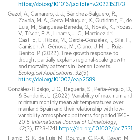
https://doi.org/10.1016/j.scitotenv.2022.153173
Gazol, A., Camarero, J. J., Sánchez‐Salguero, R.,
Zavala, M. A., Serra‐Maluquer, X., Gutiérrez, E., de
Luis, M., Sangüesa‐Barreda, G., Novak, K., Rozas,
V., Tíscar, P. A., Linares, J. C., Martínez del
Castillo, E., Ribas, M., García‐González, I., Silla, F.,
Camison, Á., Génova, M., Olano, J. M., … Ruiz‐
Benito, P. (2022). Tree growth response to
drought partially explains regional‐scale growth
and mortality patterns in Iberian forests.
Ecological Applications
,
32
(5).
https://doi.org/10.1002/eap.2589
González‐Hidalgo, J. C., Beguería, S., Peña‐Angulo, D.,
& Sandonis, L. (2022). Variability of maximum and
minimum monthly mean air temperatures over
mainland Spain and their relationship with low‐
variability atmospheric patterns for period 1916–
2015.
International Journal of Climatology
,
42
(3), 1723-1741.
https://doi.org/10.1002/joc.7331
Hamidi, S. K., de Luis, M., Bourque, C. P.-A., Bayat, M.,