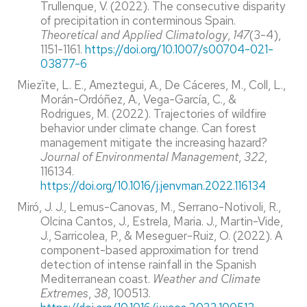
Trullenque, V. (2022). The consecutive disparity
of precipitation in conterminous Spain.
Theoretical and Applied Climatology
,
147
(3-4),
1151-1161.
https://doi.org/10.1007/s00704-021-
03877-6
Miezïte, L. E., Ameztegui, A., De Cáceres, M., Coll, L.,
Morán-Ordóñez, A., Vega-García, C., &
Rodrigues, M. (2022). Trajectories of wildfire
behavior under climate change. Can forest
management mitigate the increasing hazard?
Journal of Environmental Management
,
322
,
116134.
https://doi.org/10.1016/j.jenvman.2022.116134
Miró, J. J., Lemus-Canovas, M., Serrano-Notivoli, R.,
Olcina Cantos, J., Estrela, Maria. J., Martin-Vide,
J., Sarricolea, P., & Meseguer-Ruiz, O. (2022). A
component-based approximation for trend
detection of intense rainfall in the Spanish
Mediterranean coast.
Weather and Climate
Extremes
,
38
, 100513.