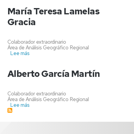
Luis
Montealegre
María Teresa Lamelas
Gracia
Gracia
Colaborador extraordinario
Área de Análisis Geográfico Regional
Lee más
sobre
María
Teresa
Lamelas
Alberto García Martín
Gracia
Colaborador extraordinario
Área de Análisis Geográfico Regional
Lee más
sobre
Alberto
García
Martín