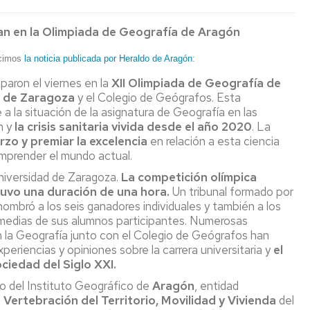
OLIMPIAD
DE
DE
INVESTIGACIÓN
an en la Olimpiada de Geografía de Aragón
GEOGRAF
ucimos
la noticia publicada por Heraldo de Aragón
:
paron el viernes en la
XII Olimpiada de Geografía de
d de Zaragoza
y el Colegio de Geógrafos. Esta
 a la situación de la asignatura de Geografía en las
n y
la crisis sanitaria vivida desde el año 2020
. La
rzo y premiar la excelencia
en relación a esta ciencia
comprender el mundo actual.
Universidad de Zaragoza.
La competición olímpica
tuvo una duración de una hora.
Un tribunal formado por
 nombró a los seis ganadores individuales y también a los
 medias de sus alumnos participantes. Numerosas
n la Geografía junto con el Colegio de Geógrafos han
eriencias y opiniones sobre la carrera universitaria y
el
ciedad del Siglo XXI.
 del Instituto Geográfico de
Aragón
, entidad
ertebración del Territorio, Movilidad y Vivienda
del