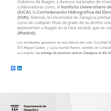
Gobierno de Aragón, y diversos materiales de inte
LA
colaboradoras como, el
Instituto Universitario 
INFORMACIÓN
(IUCA)
, la
Confederación Hidrográfica del Ebr
GEOGRÁFICA
(IGN).
Además, la Universidad de Zaragoza premiará 
(CTIG)
(NUEVO
curso de cualquier título de grado de su distrito un
2025/26)
representen a Aragón en la fase estatal, que se cel
(Madrid).
DOCTORADO
EN
Los estudiantes ganadores de esta edición han sido: Eva Maté Ba
ORDENACIÓN
IES Miguel Catalán, y Lucía Garrido Ramos, también de Compañía
DEL
su conjunto.
La entrega de premios será en Zaragoza el día 18
TERRITORIO
Y
MEDIO
Facebook
LinkedIn
AMBIENTE
DIPLOMA
DE
ESPECIALIZACIÓN
EN
CIENCIA
DE