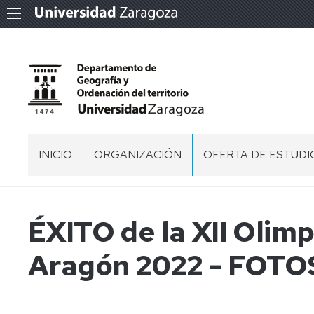
INICIO
ORGANIZACIÓN
OFERTA DE ESTUDI
PERSONAL
GRADO
EN
GEOGRAFÍA,
DIRECCIÓN
ÉXITO de la XII Olim
TERRITORIO
Y
ÓRGANOS
CONSEJO
Aragón 2022 - FOTOS 
MEDIO
DE
DE
AMBIENTE
GESTIÓN
DEPARTAMENTO
(NUEVO
2025/2026)
COMISIÓN
PERMANENTE