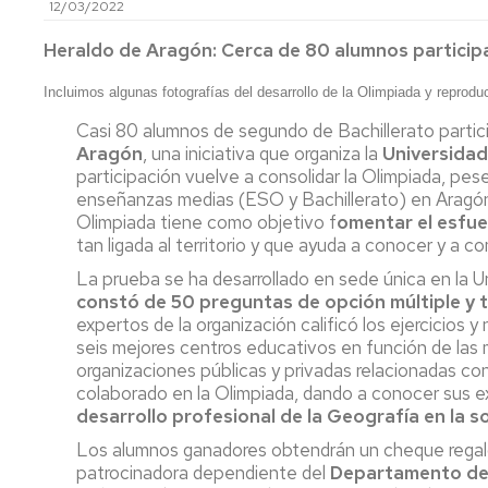
12/03/2022
MÁSTER
UNIVERSITARIO
Heraldo de Aragón:
Cerca de 80 alumnos particip
EN
ORDENACIÓN
Incluimos algunas fotografías del desarrollo de la Olimpiada y reprod
Y
GESTIÓN
Casi 80 alumnos de segundo de Bachillerato partici
DEL
Aragón
, una iniciativa que organiza la
Universida
TERRITORIO
participación vuelve a consolidar la Olimpiada, pese
Y
enseñanzas medias (ESO y Bachillerato) en Aragó
DEL
Olimpiada tiene como objetivo f
omentar el esfue
MEDIO
tan ligada al territorio y que ayuda a conocer y a 
AMBIENTE
La prueba se ha desarrollado en sede única en la 
(NUEVO
constó de 50 preguntas de opción múltiple y 
2025/26)
expertos de la organización calificó los ejercicios y
MÁSTER
seis mejores centros educativos en función de las
UNIVERSITARIO
organizaciones públicas y privadas relacionadas co
EN
colaborado en la Olimpiada, dando a conocer sus exp
CIENCIA
desarrollo profesional de la Geografía en la so
Y
Los alumnos ganadores obtendrán un cheque regalo
TECNOLOGÍA
patrocinadora dependiente del
Departamento de V
DE