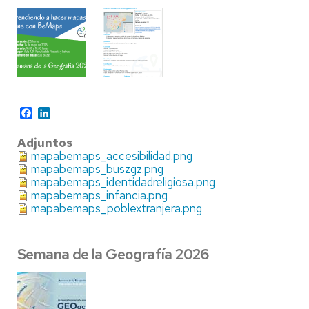
Facebook
LinkedIn
Adjuntos
mapabemaps_accesibilidad.png
mapabemaps_buszgz.png
mapabemaps_identidadreligiosa.png
mapabemaps_infancia.png
mapabemaps_poblextranjera.png
Semana de la Geografía 2026