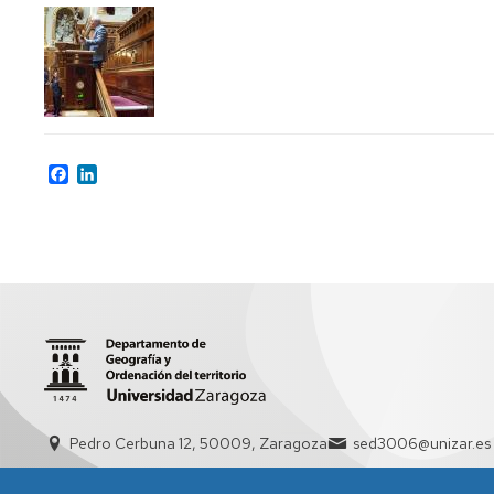
LA
INFORMACIÓN
GEOGRÁFICA
(CTIG)
(NUEVO
2025/26)
DOCTORADO
Facebook
LinkedIn
EN
ORDENACIÓN
DEL
TERRITORIO
Y
MEDIO
AMBIENTE
DIPLOMA
DE
ESPECIALIZACIÓN
EN
Pedro Cerbuna 12, 50009, Zaragoza
sed3006@unizar.es
CIENCIA
DE