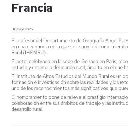
Francia
MÁSTER
UNIVERSITARIO
EN
ORDENACIÓN
Y
10/06/2026
GESTIÓN
DEL
El profesor del Departamento de Geografía Ángel Puey
TERRITORIO
en una ceremonia en la que se le nombró como miembro 
Y
Rural (IHEMRU).
DEL
El acto, celebrado en la sede del Senado en París, reco
MEDIO
estudio y desarrollo del mundo rural, ámbito en el que h
AMBIENTE
(NUEVO
El Instituto de Altos Estudios del Mundo Rural es un org
2025/26)
formación e investigación sobre las realidades y los ret
uno de los reconocimientos más significativos que pue
MÁSTER
UNIVERSITARIO
El nombramiento pone de relieve el prestigio internaci
EN
colaboración entre sus ámbitos de trabajo y las institu
CIENCIA
desarrollo rural.
Y
TECNOLOGÍA
DE