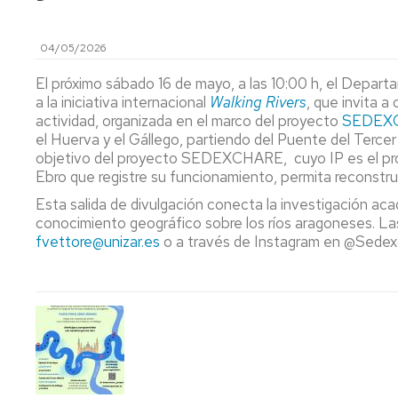
MÁSTER
UNIVERSITARIO
04/05/2026
EN
ORDENACIÓN
El próximo sábado 16 de mayo, a las 10:00 h, el Depart
Y
a la iniciativa internacional
Walking Rivers
, que invita a
GESTIÓN
actividad, organizada en el marco del proyecto
SEDEX
DEL
el Huerva y el Gállego, partiendo del Puente del Tercer
TERRITORIO
Y
objetivo del proyecto SEDEXCHARE, cuyo IP es el profe
DEL
Ebro que registre su funcionamiento, permita reconstrui
MEDIO
Esta salida de divulgación conecta la investigación aca
AMBIENTE
conocimiento geográfico sobre los ríos aragoneses. La
(NUEVO
fvettore@unizar.es
o a través de Instagram en @Sedex
2025/26)
MÁSTER
UNIVERSITARIO
EN
CIENCIA
Y
TECNOLOGÍA
DE