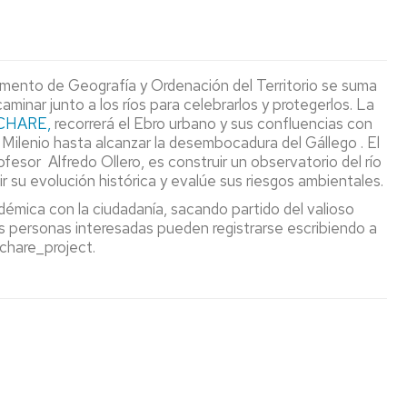
OLIMPIAD
DE
DE
INVESTIGACIÓN
GEOGRAF
amento de Geografía y Ordenación del Territorio se suma
 caminar junto a los ríos para celebrarlos y protegerlos. La
CHARE,
recorrerá el Ebro urbano y sus confluencias con
 Milenio hasta alcanzar la desembocadura del Gállego . El
sor Alfredo Ollero, es construir un observatorio del río
r su evolución histórica y evalúe sus riesgos ambientales.
démica con la ciudadanía, sacando partido del valioso
s personas interesadas pueden registrarse escribiendo a
chare_project.