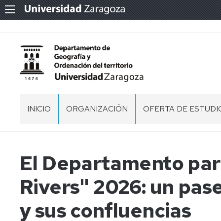
INICIO
ORGANIZACIÓN
OFERTA DE ESTUDI
PERSONAL
GRADO
EN
GEOGRAFÍA,
DIRECCIÓN
El Departamento par
TERRITORIO
Y
ÓRGANOS
CONSEJO
Rivers" 2026: un pas
MEDIO
DE
DE
AMBIENTE
GESTIÓN
DEPARTAMENTO
(NUEVO
y sus confluencias
2025/2026)
COMISIÓN
PERMANENTE