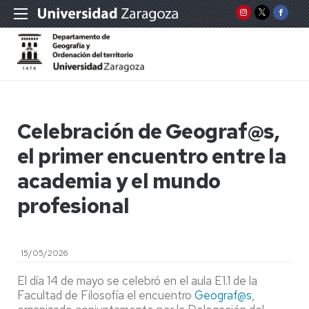
Celebración de Geograf@s,
el primer encuentro entre la
academia y el mundo
profesional
15/05/2026
El día 14 de mayo se celebró en el aula E1.1 de la
Facultad de Filosofía el encuentro
Geograf@s
,